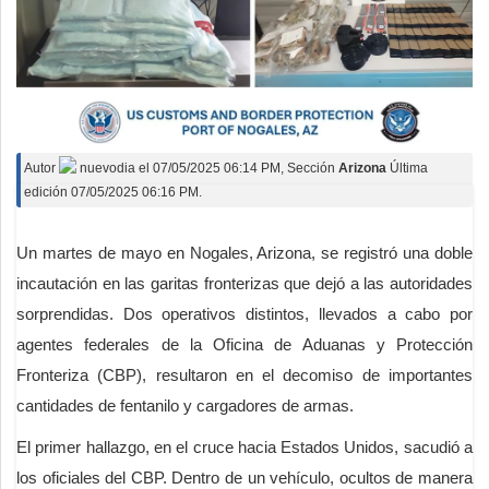
Deportes
Espectáculos
Tecnología
Contacto
Autor
nuevodia
el
07/05/2025 06:14 PM
, Sección
Arizona
Última
edición 07/05/2025 06:16 PM.
Edición Impresa
Un martes de mayo en Nogales, Arizona, se registró una doble
incautación en las garitas fronterizas que dejó a las autoridades
sorprendidas. Dos operativos distintos, llevados a cabo por
agentes federales de la Oficina de Aduanas y Protección
Fronteriza (CBP), resultaron en el decomiso de importantes
cantidades de fentanilo y cargadores de armas.
El primer hallazgo, en el cruce hacia Estados Unidos, sacudió a
los oficiales del CBP. Dentro de un vehículo, ocultos de manera