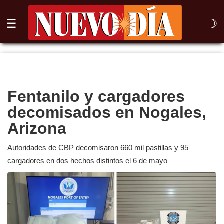
☰
☽
⌕
Inicio
Fentanilo y cargadores
Nogales
decomisados en Nogales,
Columna
Arizona
Sonora
Autoridades de CBP decomisaron 660 mil pastillas y 95
cargadores en dos hechos distintos el 6 de mayo
México
Arizona
Internacional