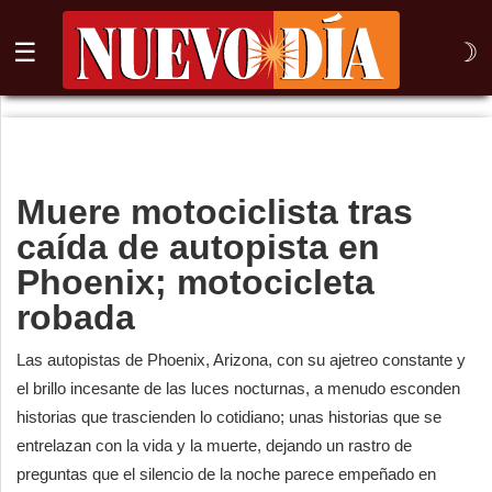
☰
☽
⌕
Inicio
Muere motociclista tras
Nogales
caída de autopista en
Columna
Phoenix; motocicleta
robada
Sonora
México
Las autopistas de Phoenix, Arizona, con su ajetreo constante y
el brillo incesante de las luces nocturnas, a menudo esconden
Arizona
historias que trascienden lo cotidiano; unas historias que se
entrelazan con la vida y la muerte, dejando un rastro de
Internacional
preguntas que el silencio de la noche parece empeñado en