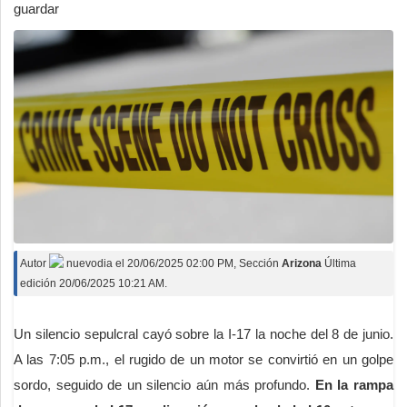
Deportes
guardar
Espectáculos
Tecnología
Contacto
Edición Impresa
Autor
nuevodia
el
20/06/2025 02:00 PM
, Sección
Arizona
Última
edición 20/06/2025 10:21 AM.
Un silencio sepulcral cayó sobre la I-17 la noche del 8 de junio.
A las 7:05 p.m., el rugido de un motor se convirtió en un golpe
sordo, seguido de un silencio aún más profundo.
En la rampa