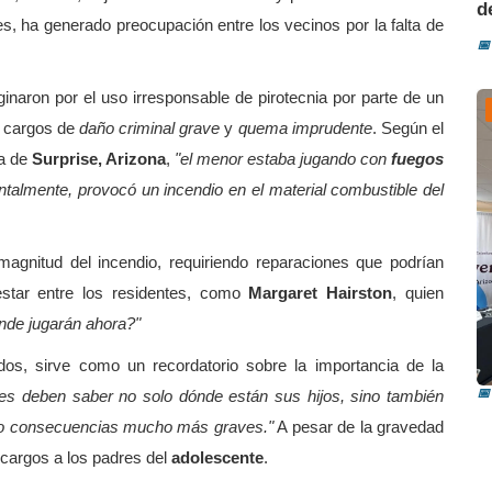
d
s, ha generado preocupación entre los vecinos por la falta de
📅
iginaron por el uso irresponsable de pirotecnia por parte de un
os cargos de
daño criminal grave
y
quema imprudente
. Según el
ía de
Surprise, Arizona
,
"el menor estaba jugando con
fuegos
talmente, provocó un incendio en el material combustible del
agnitud del incendio, requiriendo reparaciones que podrían
estar entre los residentes, como
Margaret Hairston
, quien
ónde jugarán ahora?"
R
i
dos, sirve como un recordatorio sobre la importancia de la
📅
es deben saber no solo dónde están sus hijos, sino también
ido consecuencias mucho más graves."
A pesar de la gravedad
 cargos a los padres del
adolescente
.