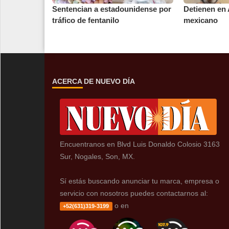
Sentencian a estadounidense por
Detienen en 
tráfico de fentanilo
mexicano
ACERCA DE NUEVO DÍA
Encuentranos en Blvd Luis Donaldo Colosio 3163
Sur, Nogales, Son, MX.
Sí estás buscando anunciar tu marca, empresa o
servicio con nosotros puedes contactarnos al:
o en
+52(631)319-3199