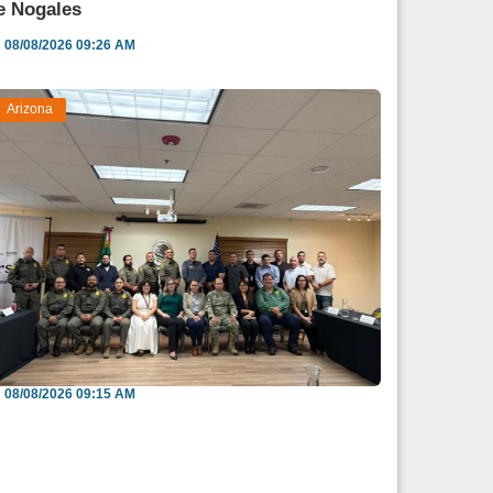
e Nogales
08/08/2026 09:26 AM
Arizona
efuerzan México y EU intercambio de
nformación para b...
08/08/2026 09:15 AM