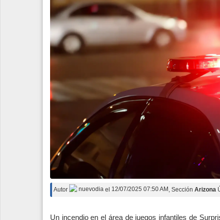
Espectáculos
Tecnología
Contacto
Edición Impresa
Autor
nuevodia
el
12/07/2025 07:50 AM
, Sección
Arizona
Un incendio en el área de juegos infantiles de Surpr