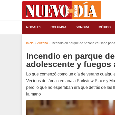
⌕
NOGALES
COLUMNA
SONORA
MÉXICO
Inicio
Inicio
Arizona
Incendio en parque de Arizona causado por ad
Nogales
Incendio en parque de
Columna
adolescente y fuegos a
Sonora
Lo que comenzó como un día de verano cualquier
Vecinos del área cercana a Parkview Place y Mond
México
pero lo que no esperaban era que detrás de las l
Arizona
la mano
Internacional
Deportes