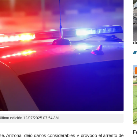
O
d
📅
Última edición 12/07/2025 07:54 AM.
F
ise, Arizona, dejó daños considerables y provocó el arresto de