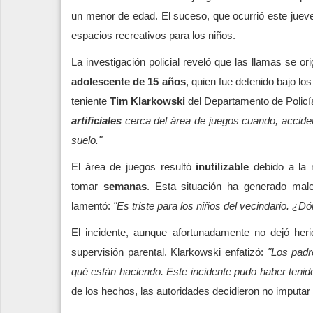
un menor de edad. El suceso, que ocurrió este jueve
espacios recreativos para los niños.
La investigación policial reveló que las llamas se or
adolescente de 15 años
, quien fue detenido bajo l
teniente
Tim Klarkowski
del Departamento de Polic
artificiales
cerca del área de juegos cuando, acciden
suelo."
El área de juegos resultó
inutilizable
debido a la m
tomar
semanas
. Esta situación ha generado mal
lamentó:
"Es triste para los niños del vecindario. ¿D
El incidente, aunque afortunadamente no dejó heri
supervisión parental. Klarkowski enfatizó:
"Los padr
qué están haciendo. Este incidente pudo haber ten
de los hechos, las autoridades decidieron no imputar