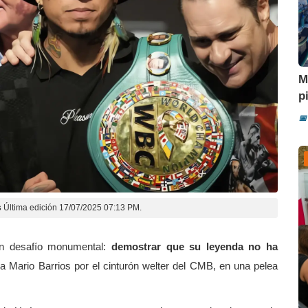
M
p
📅
s
Última edición 17/07/2025 07:13 PM.
un desafío monumental:
demostrar que su leyenda no ha
á a Mario Barrios por el cinturón welter del CMB, en una pelea
D