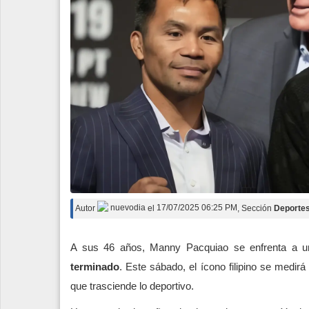
Espectáculos
Tecnología
Contacto
Edición Impresa
Autor
nuevodia
el
17/07/2025 06:25 PM
, Sección
Deporte
A sus 46 años, Manny Pacquiao se enfrenta a 
terminado
. Este sábado, el ícono filipino se medir
que trasciende lo deportivo.