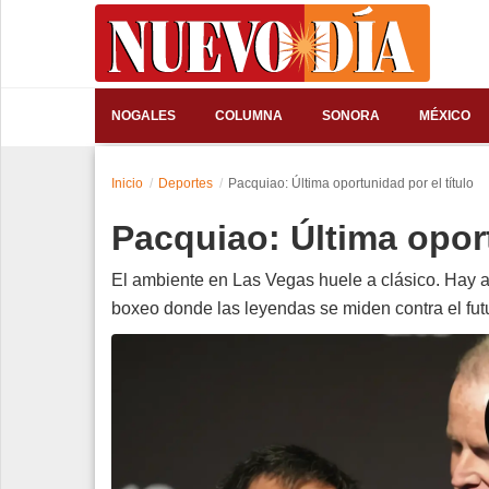
⌕
NOGALES
COLUMNA
SONORA
MÉXICO
Inicio
Inicio
Deportes
Pacquiao: Última oportunidad por el título
Nogales
Pacquiao: Última oport
Columna
El ambiente en Las Vegas huele a clásico. Hay a
Sonora
boxeo donde las leyendas se miden contra el fut
México
Arizona
Internacional
Deportes