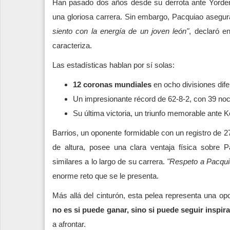
Han pasado dos años desde su derrota ante Yorde
una gloriosa carrera. Sin embargo, Pacquiao asegura
siento con la energía de un joven león"
, declaró e
caracteriza.
Las estadísticas hablan por sí solas:
12 coronas mundiales
en ocho divisiones dif
Un impresionante récord de 62-8-2, con 39 no
Su última victoria, un triunfo memorable ante
Barrios, un oponente formidable con un registro de 27
de altura, posee una clara ventaja física sobre P
similares a lo largo de su carrera.
"Respeto a Pacquia
enorme reto que se le presenta.
Más allá del cinturón, esta pelea representa una op
no es si puede ganar, sino si puede seguir inspir
a afrontar.