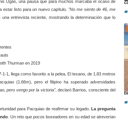
nis Ugás, una pausa que para muchos marcaba el ocaso de
c
 estar listo para un nuevo capítulo.
"No me siento de 46, me
📅
n una entrevista reciente, mostrando la determinación que lo
erentes
cauts
 Keith Thurman en 2019
-1-1, llega como favorito a la pelea. El texano, de 1.83 metros
acquiao (1.66m), pero el filipino ha superado adversidades
A
o, pero vengo por la victoria"
, declaró Barrios, consciente del
b
📅
ortunidad para Pacquiao de reafirmar su legado.
La pregunta
ando
. Un reto que pocos boxeadores en su edad se atreverían