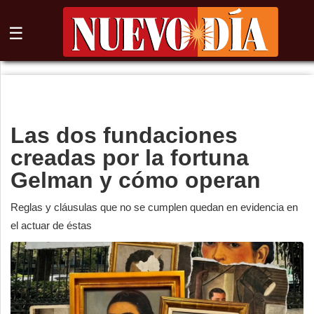
☰
⌕
Inicio
Las dos fundaciones
Nogales
creadas por la fortuna
Columna
Gelman y cómo operan
Sonora
Reglas y cláusulas que no se cumplen quedan en evidencia en
el actuar de éstas
México
Arizona
Internacional