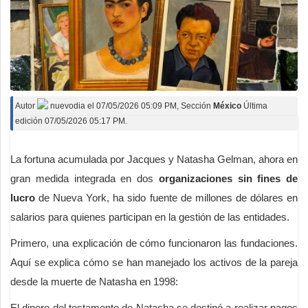
Deportes
Espectáculos
Tecnología
Contacto
Autor
nuevodia
el
07/05/2026 05:09 PM
, Sección
México
Última
edición 07/05/2026 05:17 PM.
Edición Impresa
La fortuna acumulada por Jacques y Natasha Gelman, ahora en
gran medida integrada en dos
organizaciones sin fines de
lucro
de Nueva York, ha sido fuente de millones de dólares en
salarios para quienes participan en la gestión de las entidades.
Primero, una explicación de cómo funcionaron las fundaciones.
Aquí se explica cómo se han manejado los activos de la pareja
desde la muerte de Natasha en 1998:
El dinero del testamento de Natasha se destinó a realizar pagos