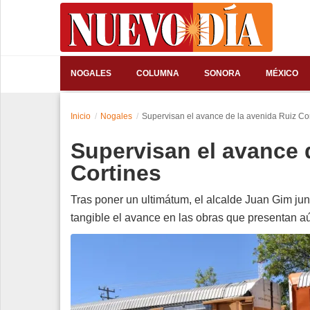
⌕
NOGALES
COLUMNA
SONORA
MÉXICO
Inicio
Inicio
Nogales
Supervisan el avance de la avenida Ruiz Co
Nogales
Supervisan el avance 
Columna
Cortines
Sonora
Tras poner un ultimátum, el alcalde Juan Gim jun
tangible el avance en las obras que presentan a
México
Arizona
Internacional
Deportes