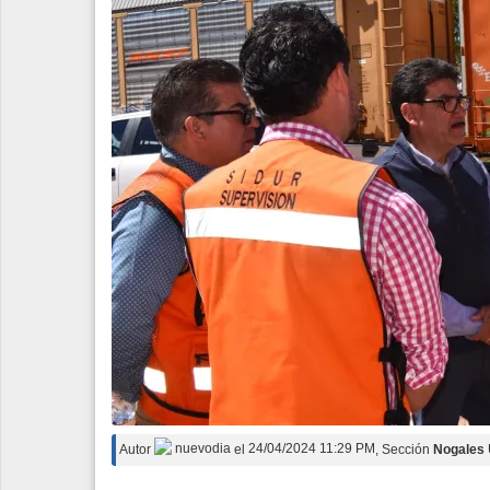
Espectáculos
Tecnología
Contacto
Edición Impresa
Autor
nuevodia
el
24/04/2024 11:29 PM
, Sección
Nogales