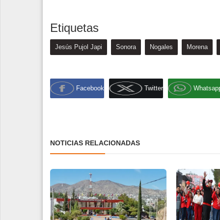
Etiquetas
Jesús Pujol Japi
Sonora
Nogales
Morena
Facebook
Twitter
Whatsap
NOTICIAS RELACIONADAS