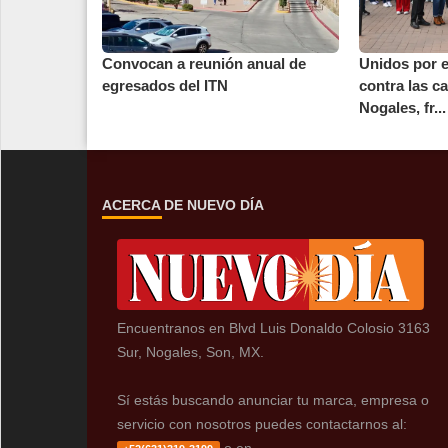
Convocan a reunión anual de
Unidos por e
egresados del ITN
contra las c
Nogales, fr...
ACERCA DE NUEVO DÍA
Encuentranos en Blvd Luis Donaldo Colosio 3163
Sur, Nogales, Son, MX.
Sí estás buscando anunciar tu marca, empresa o
servicio con nosotros puedes contactarnos al: