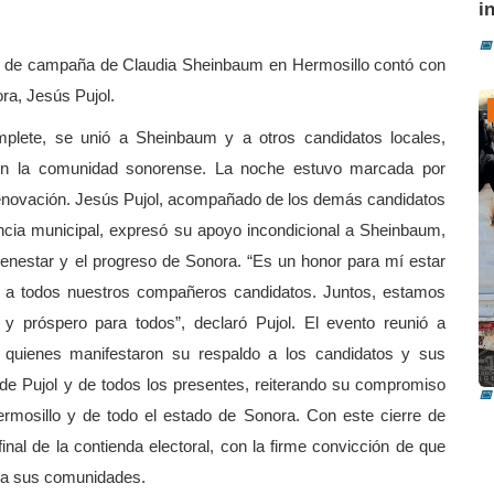
i
📅
rre de campaña de Claudia Sheinbaum en Hermosillo contó con
ora, Jesús Pujol.
emplete, se unió a Sheinbaum y a otros candidatos locales,
on la comunidad sonorense. La noche estuvo marcada por
enovación. Jesús Pujol, acompañado de los demás candidatos
encia municipal, expresó su apoyo incondicional a Sheinbaum,
bienestar y el progreso de Sonora. “Es un honor para mí estar
 a todos nuestros compañeros candidatos. Juntos, estamos
y próspero para todos”, declaró Pujol. El evento reunió a
I
 quienes manifestaron su respaldo a los candidatos y sus
i
de Pujol y de todos los presentes, reiterando su compromiso
📅
ermosillo y de todo el estado de Sonora. Con este cierre de
nal de la contienda electoral, con la firme convicción de que
ra sus comunidades.