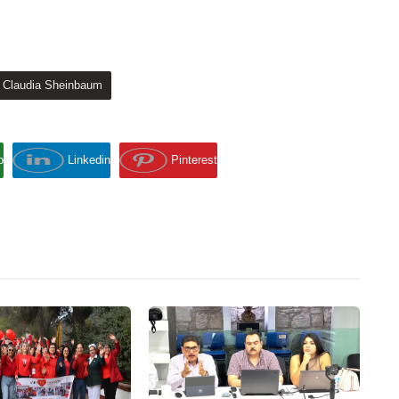
Claudia Sheinbaum
p
Linkedin
Pinterest