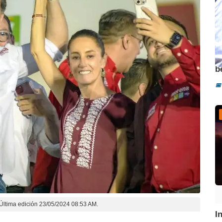
A
b
📅
Última edición 23/05/2024 08:53 AM.
I