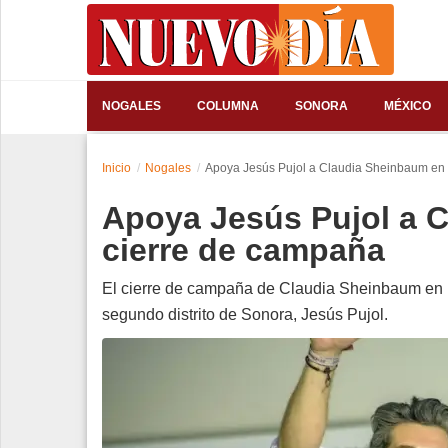
⌕
NOGALES
COLUMNA
SONORA
MÉXICO
Inicio
Inicio
Nogales
Apoya Jesús Pujol a Claudia Sheinbaum en 
Nogales
Apoya Jesús Pujol a 
Columna
cierre de campaña
Sonora
El cierre de campaña de Claudia Sheinbaum en H
segundo distrito de Sonora, Jesús Pujol.
México
Arizona
Internacional
Deportes