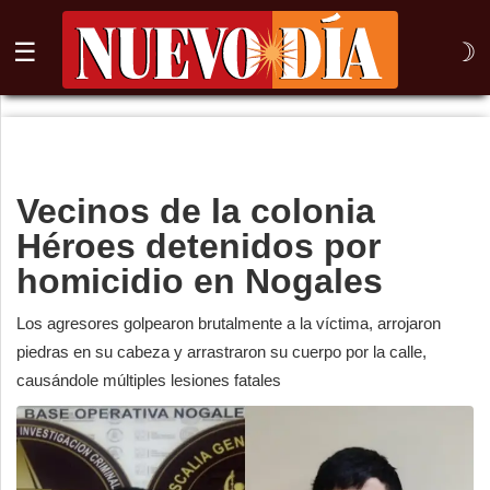
☰
☽
⌕
Inicio
Vecinos de la colonia
Nogales
Héroes detenidos por
Columna
homicidio en Nogales
Sonora
Los agresores golpearon brutalmente a la víctima, arrojaron
piedras en su cabeza y arrastraron su cuerpo por la calle,
México
causándole múltiples lesiones fatales
Arizona
Internacional