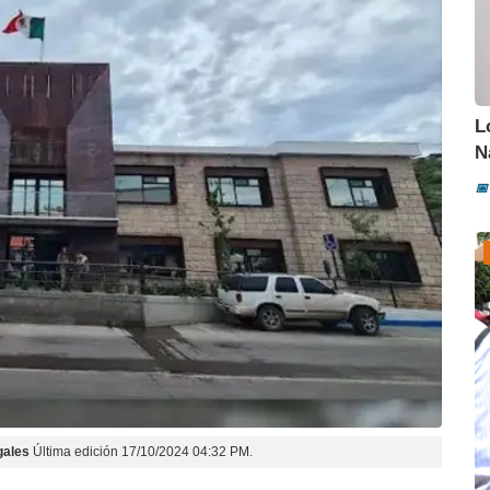
L
N
📅
gales
Última edición 17/10/2024 04:32 PM.
A