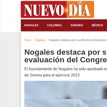
⌕
NOGALES
COLUMNA
SONORA
MÉXICO
Inicio
Inicio
Nogales
Nogales destaca por su eficiencia financie
Nogales
Nogales destaca por su
Columna
evaluación del Congr
Sonora
El Ayuntamiento de Nogales ha sido aprobado en
de Sonora para el ejercicio 2023
México
Arizona
Internacional
Deportes