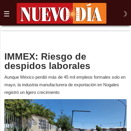
☰
☽
⌕
Inicio
IMMEX: Riesgo de
Nogales
despidos laborales
Columna
Aunque México perdió más de 45 mil empleos formales solo en
Sonora
mayo, la industria manufacturera de exportación en Nogales
registró un ligero crecimiento
México
Arizona
Internacional