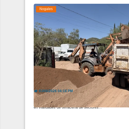
Nogales
Avanza al 35% la reparación de c
📅
03/08/2026 04:18 PM
Con apoyo de maquinaria y recursos extraordinarios, el 
en vialidades de terracería de sectores...