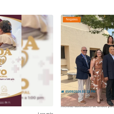
Nogales
 con jo...
Refuerzan apoyo bin
📅
05/08/2026 02:15 PM
e fomentar la cultura del chequeo
El Condado Santa Cruz anunció que 
mientras autoridades de ambos país
Leer más