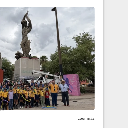
elebran su legado con...
movimiento scout en la frontera e invitó a niñas, niños y
...
Leer más