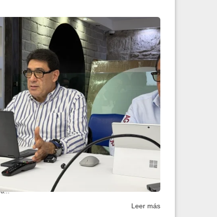
cero el envío de agu...
 precisión y un sistema de telemetría permite monitorear
u...
Leer más