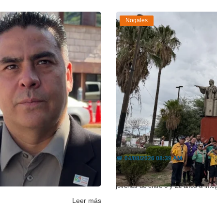
Nogales
a acuerdan...
Scouts de Nogales c
📅
04/08/2026 08:39 AM
endencias de ambos lados de la
El Grupo 11 destacó la vigencia del 
jóvenes de entre 6 y 22 años a integ
Leer más