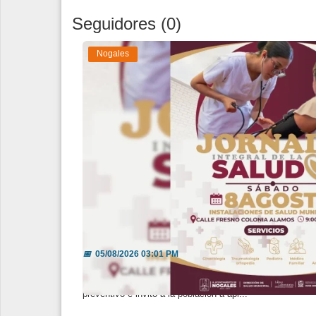
Seguidores (0)
Espectáculos
Nogales
Tecnología
Contacto
Edición Impresa
Llaman a fortalecer la prevención
📅
05/08/2026 03:01 PM
La directora de Salud Municipal destacó la importancia d
preventivo e invitó a la población a apr...