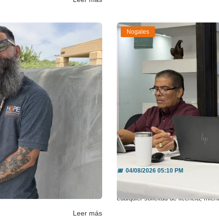
Nogales
r sobredos...
Juan Gim buscará coo
📅
04/08/2026 05:10 PM
o a la comunidad ante el aumento
El presidente municipal afirmó que e
cualquier solicitud de licencia, mientr
Leer más