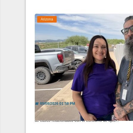
Arizona
Buscan prevenir más muertes po
📅
05/08/2026 01:58 PM
Hope Incorporated y SOSA acercarán información y apoy
de casos relacionados con el consumo de opio...