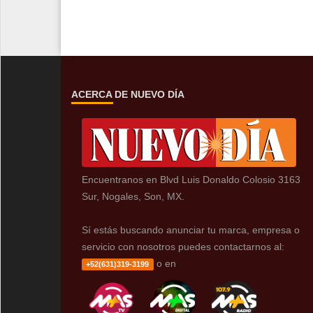
ACERCA DE NUEVO DÍA
Encuentranos en Blvd Luis Donaldo Colosio 3163
Sur, Nogales, Son, MX.
Sí estás buscando anunciar tu marca, empresa o
servicio con nosotros puedes contactarnos al:
o en
+52(631)319-3199