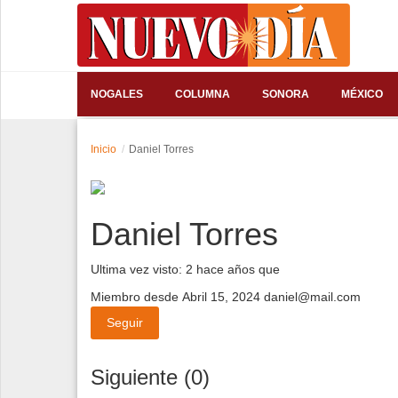
⌕
NOGALES
COLUMNA
SONORA
MÉXICO
Inicio
Inicio
Daniel Torres
Nogales
Columna
Daniel Torres
Sonora
Ultima vez visto: 2 hace años que
México
Miembro desde Abril 15, 2024
daniel@mail.com
Arizona
Seguir
Internacional
Siguiente (0)
Deportes