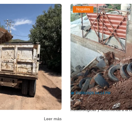
Nogales
alles da...
Lluvias disparan rep
📅
03/08/2026 04:14 PM
Ayuntamiento concentra los trabajos
La Unidad Municipal de Protección 
meteorológicas y recomienda a la c
Leer más