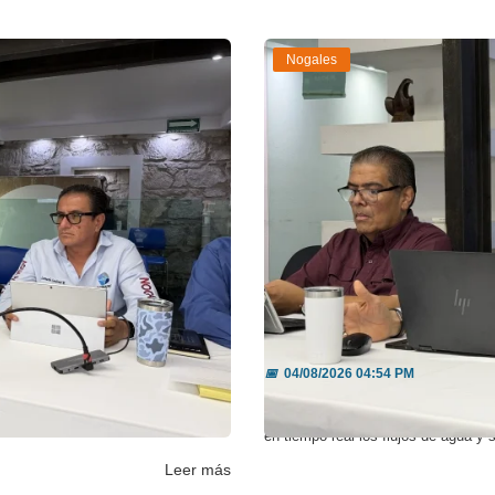
Nogales
buscan ...
Telemetría reduce a 
📅
04/08/2026 04:54 PM
ás de 35 mil familias, mientras que
La instalación de medidores de alta
en tiempo real los flujos de agua y s
Leer más