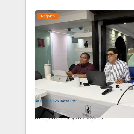
Nogales
Avanza al 80% el anillo hídrico; 
📅
04/08/2026 04:58 PM
La conexión entre Los Alisos y Pueblitos beneficiará a m
las mejoras en el Arroyo Los Nogales a...