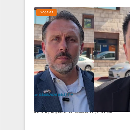
Nogales
Autoridades de Sonora y Arizon
📅
04/08/2026 04:42 PM
La estrategia contempla reuniones periódicas entre dep
frontera y la gestión de recursos conjuntos p...