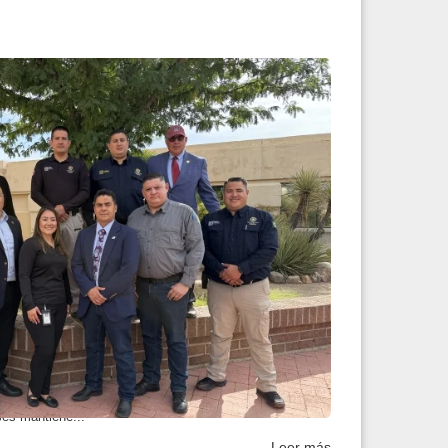
acional con nueva ent...
continuará con el acopio de víveres y suministros,
es mantiene...
Leer más