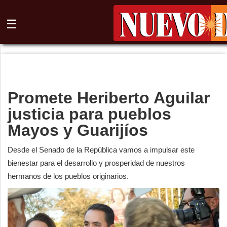
☰
⌕
Inicio
Promete Heriberto Aguilar
Nogales
justicia para pueblos
Columna
Mayos y Guarijíos
Sonora
Desde el Senado de la República vamos a impulsar este
bienestar para el desarrollo y prosperidad de nuestros
México
hermanos de los pueblos originarios.
Arizona
Internacional